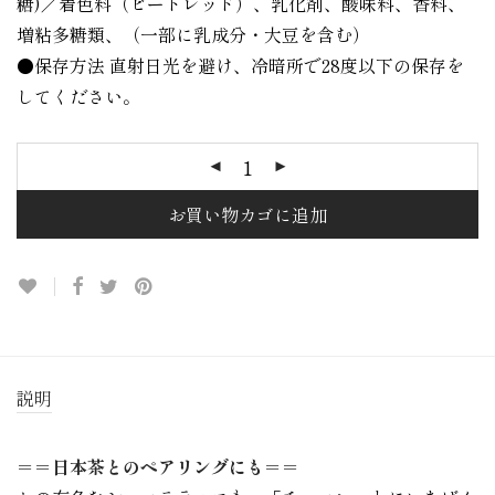
糖)／着色料（ビートレッド）、乳化剤、酸味料、香料、
増粘多糖類、（一部に乳成分・大豆を含む）
●保存方法 直射日光を避け、冷暗所で28度以下の保存を
してください。
お買い物カゴに追加
説明
＝＝日本茶とのペアリングにも＝＝