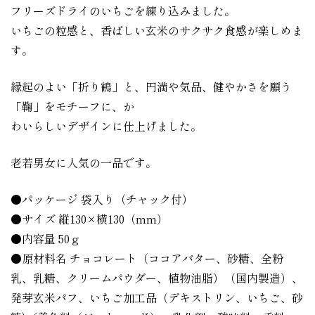
フリーズドライのいちごを練り込みました。
いちごの粒感と、香ばしい玄米のサクサク食感が楽しめま
す。
縁起のよい「折り鶴」と、円満や気品、健やかさを願う
「鞠」をモチーフに、か
わいらしいデザインに仕上げました。
老若男女に人気の一品です。
●パッケージ 袋入り（チャック付）
●サイズ 縦130×横130（mm）
●内容量 50ｇ
●原材料名 チョコレート（ココアバター、砂糖、全粉
乳、乳糖、クリームパウダー、植物油脂）（国内製造）、
発芽玄米パフ、いちご加工品（デキストリン、いちご、砂