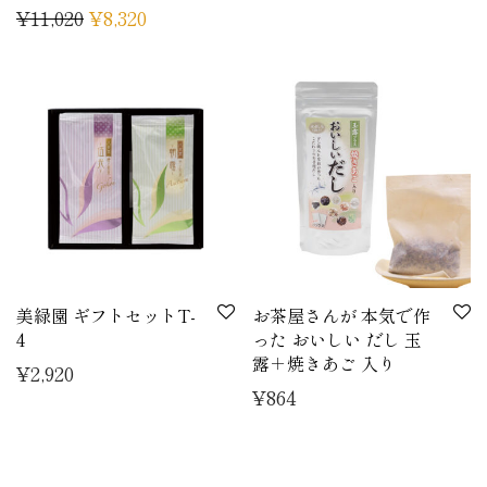
¥
11,020
¥
8,320
美緑園 ギフトセットT-
お茶屋さんが 本気で作
4
った おいしい だし 玉
露＋焼きあご 入り
¥
2,920
¥
864