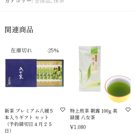
カテゴリー:
全商品
,
抹茶
関連商品
-
25
%
新茶 プレミアム八媛 5
特上煎茶 朝露 100g 美
本入りギフト セット
緑園 八女茶
（予約締切日４月２５
¥
1,080
日）