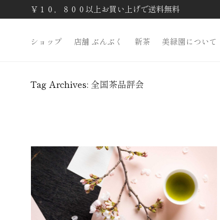
￥１０，８００以上お買い上げで送料無料
ショップ
店舗 ぶんぶく
新茶
美緑園について
Tag Archives:
全国茶品評会