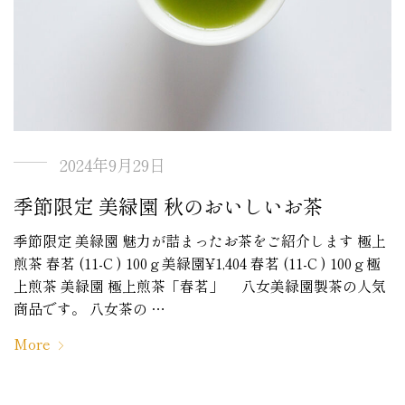
2024年9月29日
季節限定 美緑園 秋のおいしいお茶
季節限定 美緑園 魅力が詰まったお茶をご紹介します 極上
煎茶 春茗 (11-C ) 100ｇ美緑園¥1,404 春茗 (11-C ) 100ｇ極
上煎茶 美緑園 極上煎茶「春茗」 八女美緑園製茶の人気
商品です。 八女茶の …
More