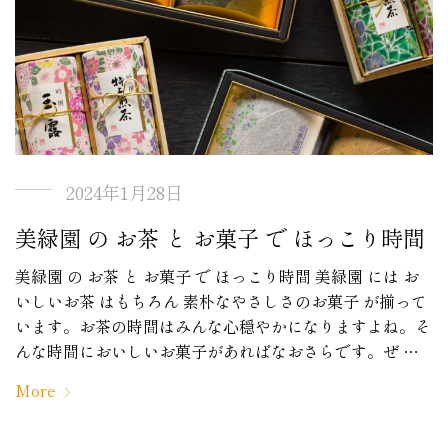
2024年1月28日
美緑園 の お茶 と お菓子 で ほっこり時間
美緑園 の お茶 と お菓子 で ほっこり時間 美緑園 には お
いしいお茶 はもちろん 素朴なやさしさのお菓子 が揃って
います。お茶の時間はみんな心穏やかになりますよね。そ
んな時間においしいお菓子があればなおさらです。ぜ …
More