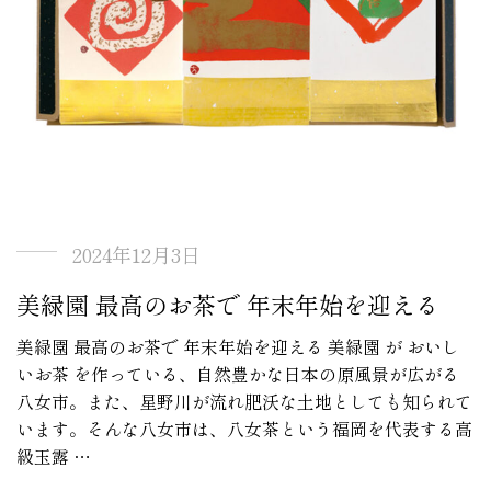
2024年12月3日
美緑園 最高のお茶で 年末年始を迎える
美緑園 最高のお茶で 年末年始を迎える 美緑園 が おいし
いお茶 を作っている、自然豊かな日本の原風景が広がる
八女市。また、星野川が流れ肥沃な土地としても知られて
います。そんな八女市は、八女茶という福岡を代表する高
級玉露 …