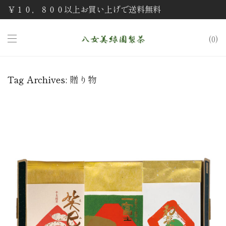
￥１０，８００以上お買い上げで送料無料
0
Tag Archives:
贈り物