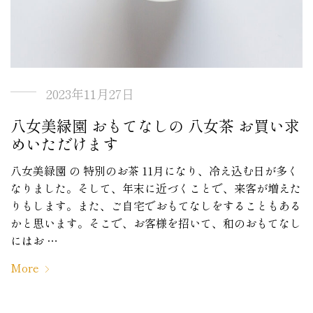
2023年11月27日
八女美緑園 おもてなしの 八女茶 お買い求
めいただけます
八女美緑園 の 特別のお茶 11月になり、冷え込む日が多く
なりました。そして、年末に近づくことで、来客が増えた
りもします。また、ご自宅でおもてなしをすることもある
かと思います。そこで、お客様を招いて、和のおもてなし
にはお …
More