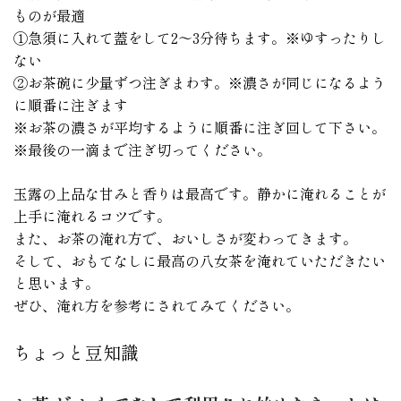
ものが最適
①急須に入れて蓋をして2～3分待ちます。※ゆすったりし
ない
②お茶碗に少量ずつ注ぎまわす。※濃さが同じになるよう
に順番に注ぎます
※お茶の濃さが平均するように順番に注ぎ回して下さい。
※最後の一滴まで注ぎ切ってください。
玉露の上品な甘みと香りは最高です。静かに淹れることが
上手に淹れるコツです。
また、お茶の淹れ方で、おいしさが変わってきます。
そして、おもてなしに最高の八女茶を淹れていただきたい
と思います。
ぜひ、淹れ方を参考にされてみてください。
ちょっと豆知識