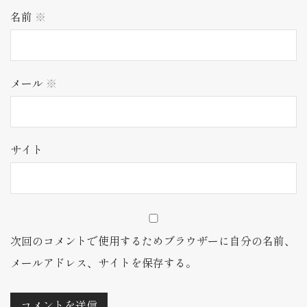
名前
※
メール
※
サイト
次回のコメントで使用するためブラウザーに自分の名前、
メールアドレス、サイトを保存する。