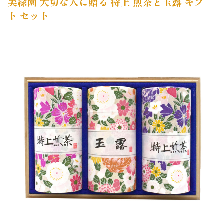
美緑園 大切な人に贈る 特上 煎茶と玉露 ギフ
ト セット