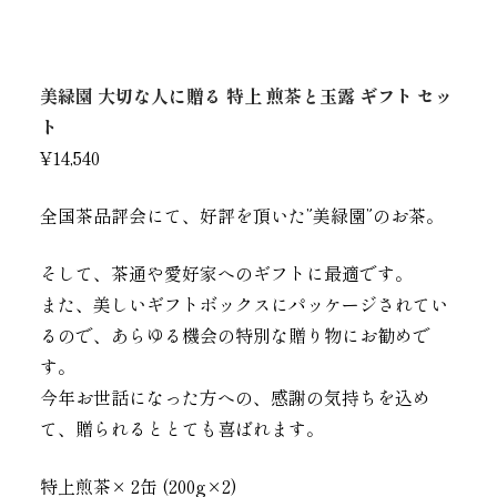
美緑園 大切な人に贈る 特上 煎茶と玉露 ギフト セッ
ト
¥14,540
全国茶品評会にて、好評を頂いた”美緑園”のお茶。
そして、茶通や愛好家へのギフトに最適です。
また、美しいギフトボックスにパッケージされてい
るので、あらゆる機会の特別な贈り物にお勧めで
す。
今年お世話になった方への、感謝の気持ちを込め
て、贈られるととても喜ばれます。
特上煎茶× 2缶 (200g×2)