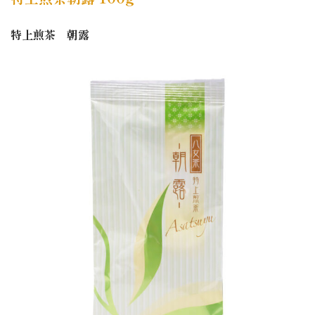
特上煎茶 朝露