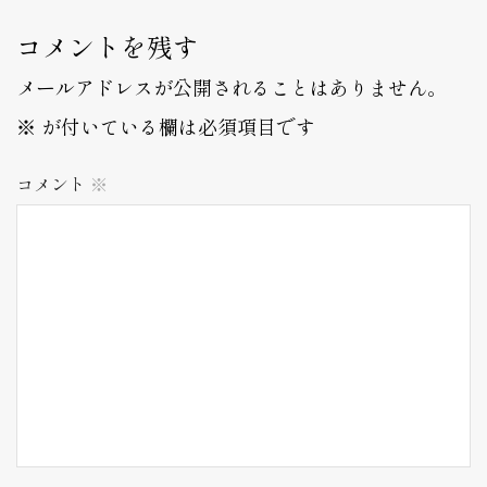
コメントを残す
メールアドレスが公開されることはありません。
※
が付いている欄は必須項目です
コメント
※