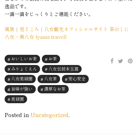
逸品です。
一滴一滴をじっくりとご堪能ください。
風景｜見どころ｜八女観光オフィシャルサイト 茶のくに
八女・奥八女 (yame.travel)
おいしいお茶
お茶
みりょくえん
八女伝統本玉露
八女美緑園
八女茶
安心安全
旨味が強い
濃厚なお茶
美緑園
Posted in
Uncategorized
.