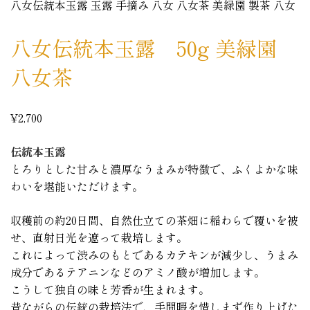
八女伝統本玉露 玉露 手摘み 八女 八女茶 美緑園 製茶 八女
八女伝統本玉露 50g 美緑園
八女茶
¥2,700
伝統本玉露
とろりとした甘みと濃厚なうまみが特徴で、ふくよかな味
わいを堪能いただけます。
収穫前の約20日間、自然仕立ての茶畑に稲わらで覆いを被
せ、直射日光を遮って栽培します。
これによって渋みのもとであるカテキンが減少し、うまみ
成分であるテアニンなどのアミノ酸が増加します。
こうして独自の味と芳香が生まれます。
昔ながらの伝統の栽培法で、手間暇を惜しまず作り上げた