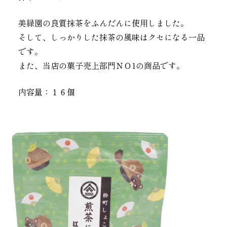
美緑園の良質抹茶をふんだんに使用しました。
そして、しっかりした抹茶の風味はクセになる一品
です。
また、当店の菓子売上部門ＮＯ1の商品です。
内容量：１６個