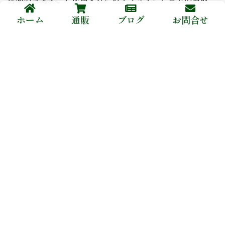
メールアドレス、サイトを保存する。
ホーム
通販
ブログ
お問合せ
特定商取引法の表示
プライバシーポリシー
店舗案内
コーポレートサイト
お問い合わせ