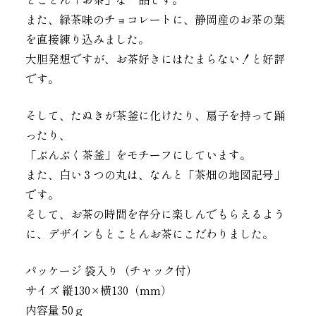
また、緑茶味のチョコレートに、静岡産のお茶の葉
を直接練り込みました。
大胆発想ですが、お茶好きにはたまらない！と好評
です。
そして、たぬきが茶釜に化けたり、扇子を持って踊
ったり、
「ぶんぶく茶釜」をモチーフにしています。
また、白い３つの丸は、なんと「茶畑の地図記号」
です。
そして、お茶の時間を存分に楽しんでもらえるよう
に、デザインもとことんお茶にこだわりました。
パッケージ 袋入り（チャック付）
サイズ 縦130×横130（mm）
内容量 50ｇ