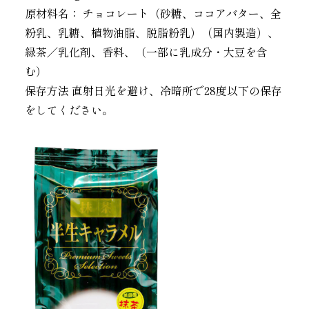
原材料名： チョコレート（砂糖、ココアバター、全
粉乳、乳糖、植物油脂、脱脂粉乳）（国内製造）、
緑茶／乳化剤、香料、（一部に乳成分・大豆を含
む）
保存方法 直射日光を避け、冷暗所で28度以下の保存
をしてください。