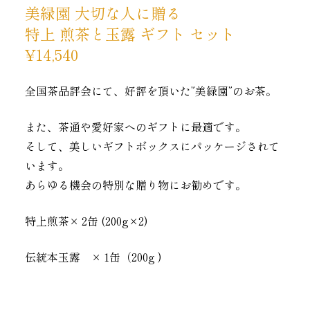
美緑園 大切な人に贈る
特上 煎茶と玉露 ギフト セット
¥14,540
全国茶品評会にて、好評を頂いた”美緑園”のお茶。
また、茶通や愛好家へのギフトに最適です。
そして、美しいギフトボックスにパッケージされて
います。
あらゆる機会の特別な贈り物にお勧めです。
特上煎茶× 2缶 (200g×2)
伝統本玉露 × 1缶（200g )