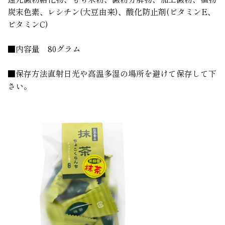
炭末色素、レシチン(大豆由来)、酸化防止剤(ビタミンE、
ビタミンC)
■内容量 80グラム
■保存方法直射日光や高温多湿の場所を避けて保存して下
さい。