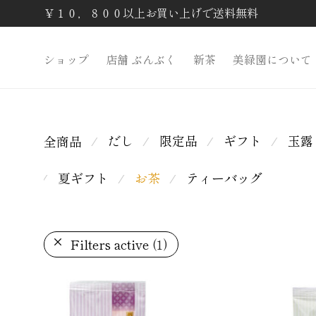
￥１０，８００以上お買い上げで送料無料
ショップ
店舗 ぶんぶく
新茶
美緑園について
だし
限定品
ギフト
玉露
全商品
⁄
⁄
⁄
⁄
夏ギフト
お茶
ティーバッグ
⁄
⁄
⁄
Filters active
(1)