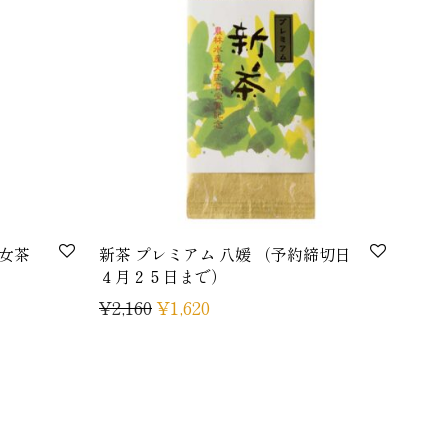
八女茶
新茶 プレミアム 八媛 （予約締切日
４月２５日まで）
¥
2,160
¥
1,620