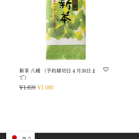
新茶 八媛 （予約締切日４月30日ま
で）
¥
1,620
¥
1,080
JA