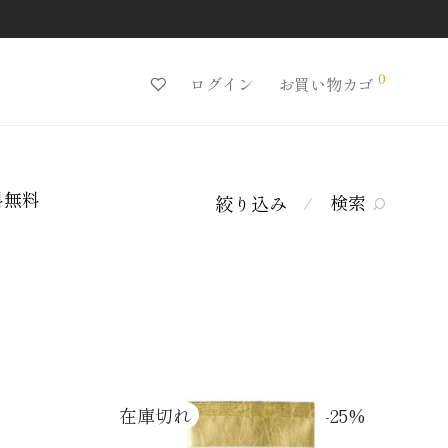
0
ログイン
お買い物カゴ
料無料
検索
絞り込み
⁄
-
25
%