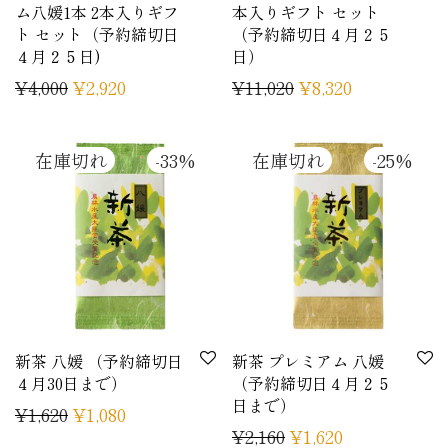
ム八媛1本 2本入りギフ
本入りギフト セット
ト セット（予約締切日
（予約締切日４月２５
４月２５日)
日）
¥
4,000
¥
2,920
¥
11,020
¥
8,320
-
33
%
-
25
%
新茶 八媛 （予約締切日
新茶 プレミアム 八媛
４月30日まで）
（予約締切日４月２５
日まで）
¥
1,620
¥
1,080
¥
2,160
¥
1,620