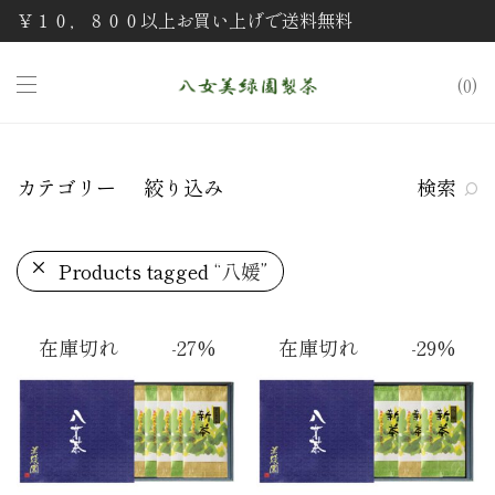
￥１０，８００以上お買い上げで送料無料
0
カテゴリー
絞り込み
検索
Products tagged
“八媛”
-
27
%
-
29
%