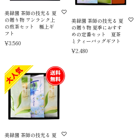
美緑園 茶師の技光る 夏
の贈り物 ワンランク上
美緑園 茶師の技光る 夏
の煎茶セット 極上ギ
の贈り物 夏季におすす
フト
めの定番セット 夏茶
とティーバッグギフト
¥
3,560
¥
2,480
美緑園 茶師の技光る 夏