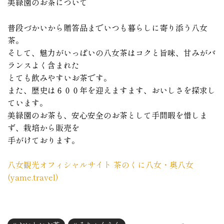
美緑園のお茶について
普段づかいから贈答品までいつも暮らしに寄り添う八女
茶。
そして、魅力がいっぱいの八女茶はコクと旨味、甘みがバ
ランスよく含まれた
とても飲みやすいお茶です。
また、歴史は６００年を迎えますます、おいしさを探求し
ています。
美緑園のお茶も、安心安全のお茶として手間暇を惜しま
ず、栽培から販売を
手がけております。
八女観光オフィシャルサイト 茶のくに八女・奥八女
(yame.travel)