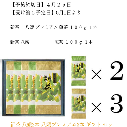
【予約締切日】４月２５日
【受け渡し予定日】5月1日より
新茶 八媛 プレミアム 煎茶 １００ｇ １本
新茶 八媛 煎茶 １００ｇ １本
新茶 八媛2本 八媛プレミアム3本 ギフト セッ