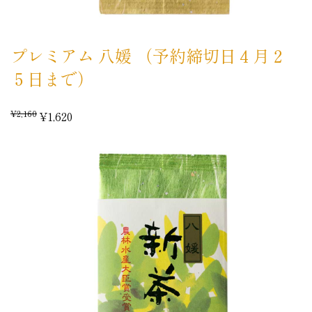
プレミアム 八媛 （予約締切日４月２
５日まで）
¥2,160
¥1,620