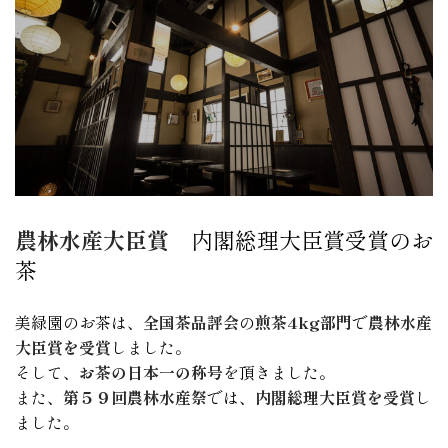
農林水産大臣賞
内閣総理大臣賞受賞のお
茶
美緑園のお茶は、
全国茶品評会
の
煎茶4kg部門
で
農林水産
大臣賞を受賞
しました。
そして、
お茶の日本一の称号
を頂きました。
また、
第５９回農林水産祭
では、
内閣総理大臣賞を受賞
し
ました。