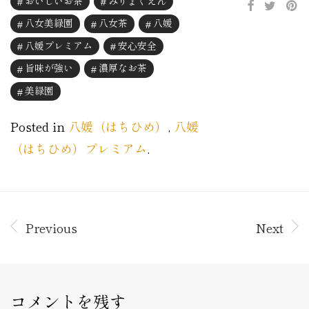
おいしいお茶
みりょくえん
八女美緑園
八女茶
八媛
八媛プレミアム
安心安全
旨味が強い
濃厚なお茶
美緑園
Posted in
八媛（はちひめ）
,
八媛
（はちひめ）プレミアム
.
Previous
Next
コメントを残す